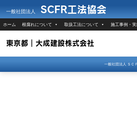
SCFR工法協会
一般社団法人
ホーム
根腐れについて
取扱工法について
施工事例・実
東京都｜大成建設株式会社
一般社団法人 Ｓ