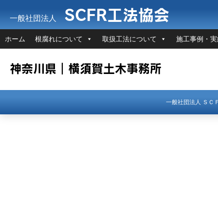
SCFR工法協会
一般社団法人
ホーム
根腐れについて
取扱工法について
施工事例・実
神奈川県｜横須賀土木事務所
一般社団法人 Ｓ